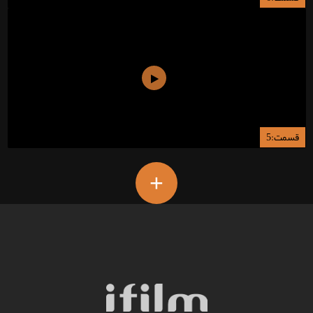
قسمت:5
+