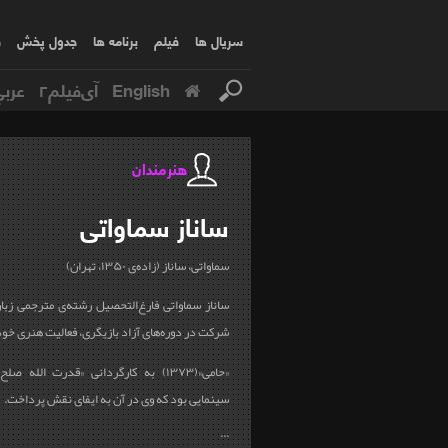
سریال ها
فیلم
برنامه ها
جدول پخش
ف
English
آی‌فیلم۲
عربي
هنرمندان
ساناز
سماواتی
سماواتی، ساناز (زاده‌ی ۱۳۵۰، تهران)
ساناز سماواتی فارغ‌التحصیل رشته‌ی مترجمی زب
شرکت در دوره‌های آزاد بازیگری، فعالیت هنری خود را از سال ۷۲
«حامی»(۱۳۷۳) به كارگردانی «قدرت الله
سینمایی بود که وی در آن به ایفای نقش پرداخت.
...