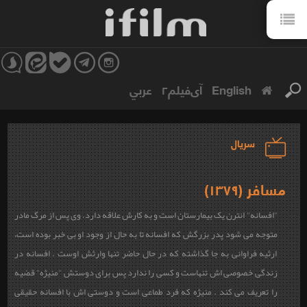
English
آی‌فیلم۲
عربي
سریال
مسافر (۱۳۷۹)
"افسانه" انترن یک بیمارستان است و به کارش علاقه دارد. وی پس از مرگ مادر
متوجه می شود پدر بزرگش که افسانه تا به حال از وجود او بی خبر بوده است،
ارثیه فراوانی به جا گذاشته که در حال حاضر تنها وارثش اوست . افسانه در
زندگی خصوصی اش تنهاست و کسی‌ را ندارد پس برای دوستش "منیژه" قضیه
را تعریف می کند . منیژه که فرد طماعی است و دوستی اش با افسانه حقیقی