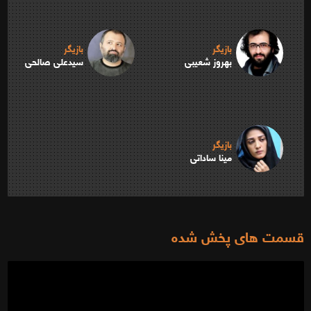
بازیگر
بازیگر
بهروز شعیبی
سیدعلی صالحی
بازیگر
مینا ساداتی
قسمت های پخش شده