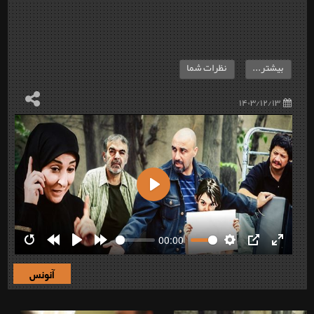
بیشتر...
نظرات شما
۱۴۰۳/۱۲/۱۳
Play
00:00
Restart
Rewind
Play
Forward
Settings
PIP
Enter
10s
10s
fullscre
آنونس