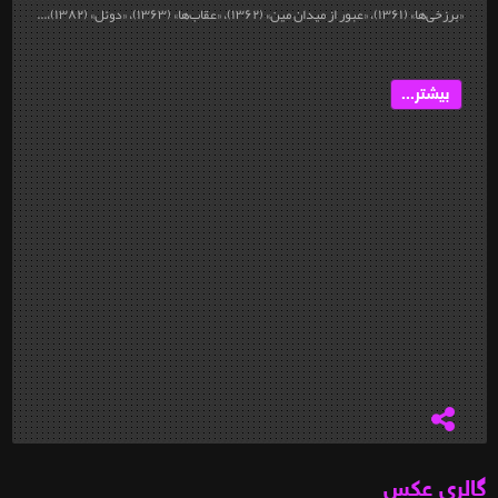
«برزخی‌ها» (۱۳۶۱)، «عبور از میدان مین» (۱۳۶۲)، «عقاب‌ها» (۱۳۶۳)، «دوئل» (۱۳۸۲)،...
بیشتر...
گالری عکس