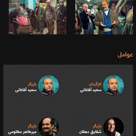
عوامل
کارگردان
بازیگر
سعید آقاخانی
سعید آقاخانی
بازیگر
بازیگر
شقایق دهقان
میرطاهر مظلومی