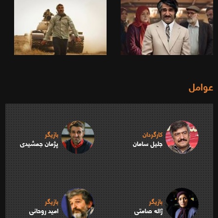
عوامل
کارگردان
بازیگر
جلیل سامان
پژمان جمشیدی
بازیگر
بازیگر
ژاله صامتی
امید روحانی