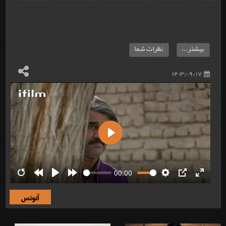
بیشتر...
نظرات شما
۱۴۰۳/۰۹/۱۷
Play
00:00
Restart
Rewind
Play
Forward
Settings
PIP
Enter
10s
10s
fullscre
آنونس