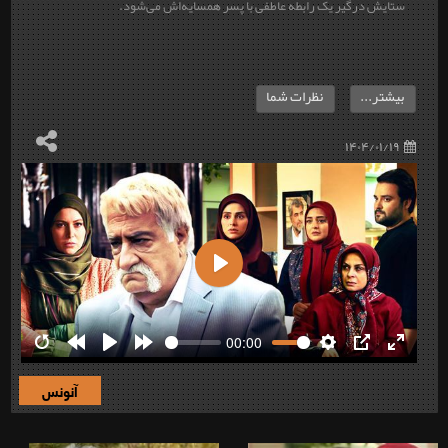
ستایش درگیر یک رابطهٔ عاطفی با پسر همسایه‌اش می‌شود.
بیشتر...
نظرات شما
۱۴۰۴/۰۱/۱۹
Play
00:00
Restart
Rewind
Play
Forward
Settings
PIP
Enter
10s
10s
fullscre
آنونس