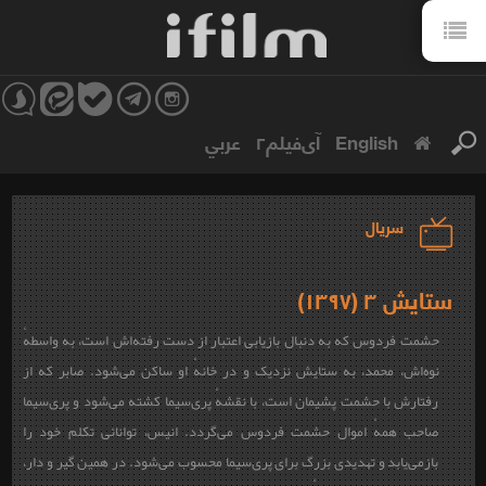
English
آی‌فیلم۲
عربي
سریال
ستایش ۳ (۱۳۹۷)
حشمت فردوس که به دنبال بازیابی اعتبار از دست رفته‌اش است، به واسطهٔ
نوه‌اش، محمد، به ستایش نزدیک و در خانهٔ او ساکن می‌شود. صابر که از
رفتارش با حشمت پشیمان است، با نقشهٔ پری‌سیما کشته می‌شود و پری‌سیما
صاحب همهٔ اموال حشمت فردوس می‌گردد. انیس، توانائی تکلم خود را
بازمی‌یابد و تهدیدی بزرگ برای پری‌سیما محسوب می‌شود. در همین گیر و دار،