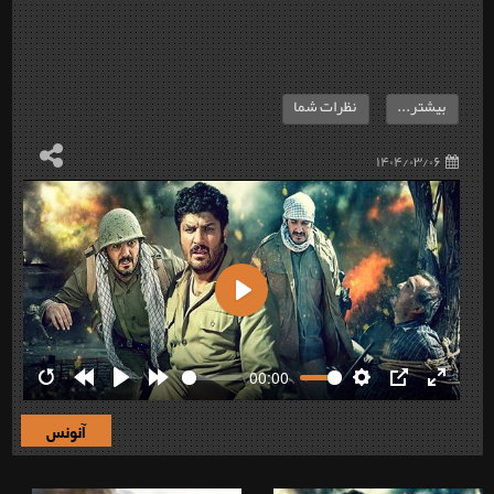
بیشتر...
نظرات شما
۱۴۰۴/۰۳/۰۶
Play
00:00
Restart
Rewind
Play
Forward
Settings
PIP
Enter
10s
10s
fullscre
آنونس