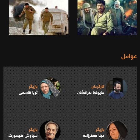
عوامل
کارگردان
بازیگر
علیرضا بذرافشان
ثریا قاسمی
بازیگر
بازیگر
مینا جعفرزاده
سیاوش طهمورث