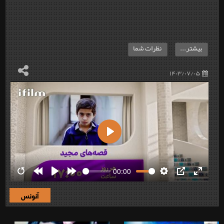
بیشتر...
نظرات شما
۱۴۰۳/۰۷/۰۵
Play
00:00
Restart
Rewind
Play
Forward
Settings
PIP
Enter
10s
10s
fullscre
آنونس