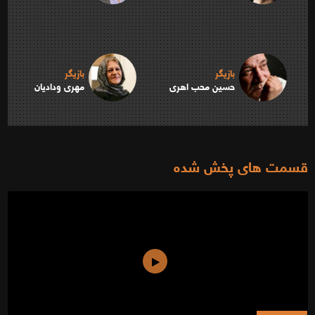
بازیگر
بازیگر
حسین محب اهری
مهری ودادیان
قسمت های پخش شده