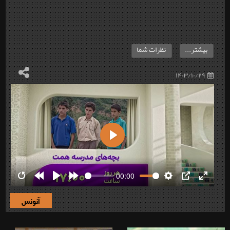
بیشتر...
نظرات شما
۱۴۰۳/۱۰/۲۹
Play
00:00
Restart
Rewind
Play
Forward
Settings
PIP
Enter
10s
10s
fullscre
آنونس