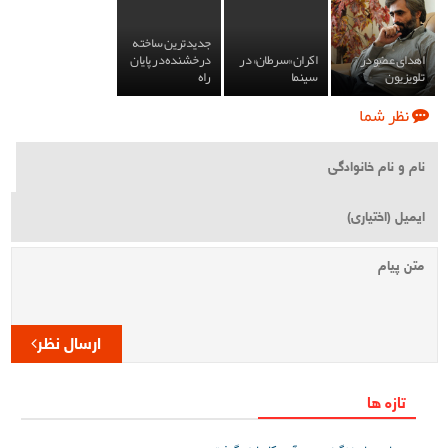
جدیدترین ساخته
اهدای عضو در
اکران «سرطان» در
درخشنده در پایان
تلویزیون
سینما
راه
نظر شما
ارسال نظر
تازه ها