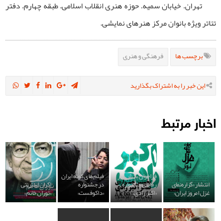
تهران. خیابان سمیه. حوزه هنری انقلاب اسلامی. طبقه چهارم. دفتر
تئاتر ویژه بانوان مرکز هنرهای نمایشی.
برچسب ها
فرهنگی و هنری
این خبر را به اشتراک بگذارید
اخبار مرتبط
فراخوان بخش غیر
فیلم‌های کوتاه ایران
انتشار «گزاره‌نمای
رقابتی جشنواره
در جشنواره
اکران اینترنتی
غزل امروز ایران»
«اکبر رادی»
«داکوفست»
«توران خانم»