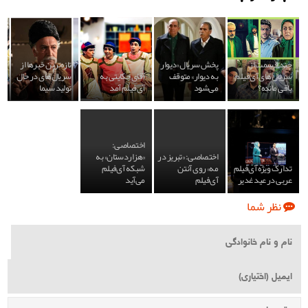
چند قسمت از
پخش سریال «دیوار
تازه‌ترین خبرها از
سریا‌ل‌های آی‌فیلم
به دیوار» متوقف
آقای حکایتی به
سریال‌های در حال
باقی مانده؟
می‌شود
آی‌فیلم آمد
تولید سیما
اختصاصی:
اختصاصی: «تبریز در
«هزاردستان» به
تدارک ویژه آی‌فیلم
مه» روی آنتن
شبکه آی‌فیلم
عربی در عید غدیر
آی‌فیلم
می‌آید
نظر شما