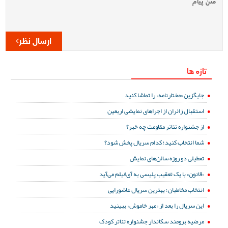
ارسال نظر
تازه ها
جایگزین «مختارنامه» را تماشا کنید
استقبال زائران از اجراهای نمایشی اربعین
از جشنواره تئاتر مقاومت چه خبر؟
شما انتخاب کنید؛ کدام سریال پخش شود؟
تعطیلی دو روزه سالن‌های نمایش
«قانون» با یک تعقیب پلیسی به آی‌فیلم می‌آید
انتخاب مخاطبان؛ بهترین سریال عاشورایی
این سریال را بعد از «مهر خاموش» ببینید
مرضیه برومند سکاندار جشنواره تئاتر کودک