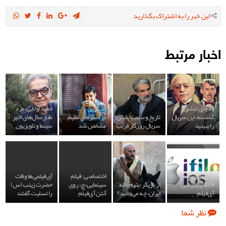
این خبر را به اشتراک بگذارید
اخبار مرتبط
به جای «عشق
جایگزین
حمید لولایی؛ مرد
گمشده» این سریال
تاریخ و ساعت پخش
دردسرهای عظیم
طناز سال‌های اخیر
را ببینید
سریال روزگار قریب
مشخص شد
سینما و تلویزیون
راه‌اندازی نسخه
اختصاصی: فیلم
آی‌فیلمی‌ها وفات
iOS اپلیکیشن
از بازیگر «یتیم‌خانه
سینمایی «چ» روی
حضرت زینب (س)
آی‌فیلم
ایران» چه می‌دانید؟
آنتن آی‌فیلم
را تسلیت گفتند
نظر شما