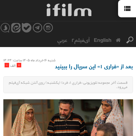
English
آی‌فیلم۲
عربي
شنبه ۱۶ خرداد ماه ۱۴۰۵ ساعت: ۱۴:۲۴
بعد از «فراری ۱» این سریال را ببینید
-
+
الف
قسمت آخر مجموعه تلویزیونی «فراری ۱» فردا (یکشنبه) روی آنتن شبکه آی‌فیلم
می‌رود.