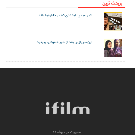
پربحث ترین
اکبر عبدی؛ لبخندی که در خاطره‌ها ماند
این سریال را بعد از «مهر خاموش» ببینید
عضویت در خبرنامه :