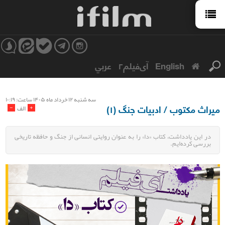
English
آی‌فیلم۲
عربي
سه شنبه ۱۲ خرداد ماه ۱۴۰۵ ساعت: ۱۰:۱۹
میراث مکتوب / ادبیات جنگ (۱)
-
+
الف
در این یادداشت، کتاب «دا» را به‌ عنوان روایتی انسانی از جنگ و حافظه تاریخی
بررسی کرده‌ایم.