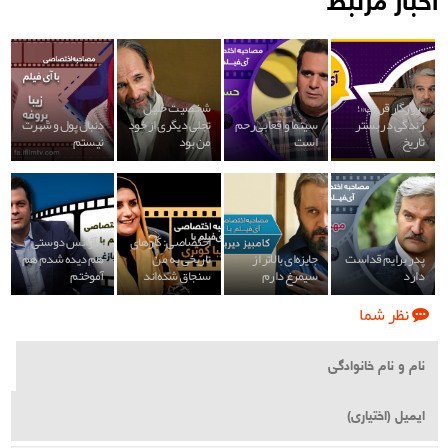
«روزگار قریب»؛
شخصیت خلیل
زندگی در بستر
سینما واقعا بی‌رحم
تجلی دیگری از خود
دنبال پول و شهرت
تاریخ
است
من بود
نیستم
اختصاصی: کارهای
با آژانس دوستی
پدر برایم قداست
جایزه‌ای بالاتر از
تاریخی به من
هم دیده شدم هم
دارد
سیمرغ دارم
سنجاق شده‌اند
آموختم
نظر شما