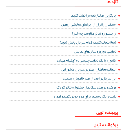
تازه ها
جایگزین «مختارنامه» را تماشا کنید
استقبال زائران از اجراهای نمایشی اربعین
از جشنواره تئاتر مقاومت چه خبر؟
شما انتخاب کنید؛ کدام سریال پخش شود؟
تعطیلی دو روزه سالن‌های نمایش
«قانون» با یک تعقیب پلیسی به آی‌فیلم می‌آید
انتخاب مخاطبان؛ بهترین سریال عاشورایی
این سریال را بعد از «مهر خاموش» ببینید
مرضیه برومند سکاندار جشنواره تئاتر کودک
بلیت رایگان سینما برای مددجویان کمیته امداد
پربیننده ترین
پرخواننده ترین