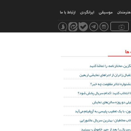
هنرمندان
موسیقی
ایرانگردی
ارتباط با ما
 ها
گزین «مختارنامه» را تماشا کنید
قبال زائران از اجراهای نمایشی اربعین
جشنواره تئاتر مقاومت چه خبر؟
 انتخاب کنید؛ کدام سریال پخش شود؟
یلی دو روزه سالن‌های نمایش
نون» با یک تعقیب پلیسی به آی‌فیلم می‌آید
خاب مخاطبان؛ بهترین سریال عاشورایی
 سریال را بعد از «مهر خاموش» ببینید