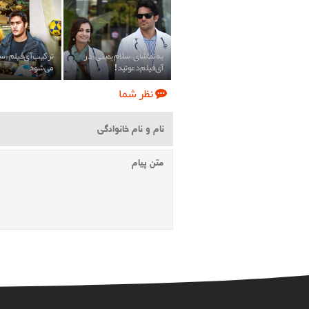
به تماشای «سلام بمبئی» در
ترکیب آی‌فیلم «سه
آی‌فیلم دعوتید!
می‌شود
نظر شما