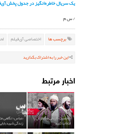
یک سریال خاطره‌انگیز در جدول پخش آی‌ف
/ س م
برچسب ها
اختصاصی آی‌فیلم
لح
این خبر را به اشتراک بگذارید
اخبار مرتبط
شخصیت تاریخی مد نظرتان را
«عباس»؛ نگاهی مت
انتخاب کنید
زندگی شهید بابایی