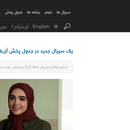
سریال ها
فیلم
برنامه ها
جدول پخش
ف
English
آی‌فیلم۲
عربي
یک سریال جدید در جدول پخش آی‌ف
با پایان یافتن سریال «لحظه گرگ و میش»، نوبت