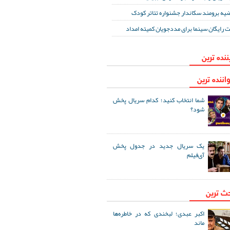
یه برومند سکاندار جشنواره تئاتر کودک
ت رایگان سینما برای مددجویان کمیته امداد
ننده ترین
اننده ترین
شما انتخاب کنید؛ کدام سریال پخش
شود؟
یک سریال جدید در جدول پخش
آی‌فیلم
حث ترین
اکبر عبدی؛ لبخندی که در خاطره‌ها
ماند