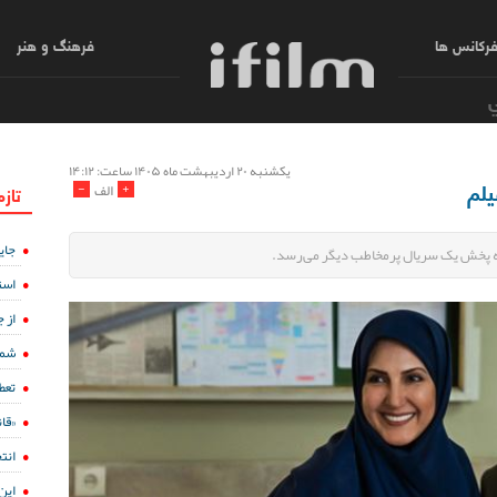
رکانس ها
فرهنگ و هنر
يكشنبه ۲۰ ارديبهشت ماه ۱۴۰۵ ساعت: ۱۴:۱۲
یلم
-
+
الف
تازه
جای
 به پخش یک سریال پرمخاطب دیگر می‌رسد.
است
از 
شما
تعط
«قا
انت
این