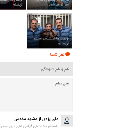
«سرباز» می‌شود
آی‌فیلم
«زندانی‌ها» امشب در «سینما
آی‌فیلم»
نظر شما
علی یزدی از مشهد مقدس
باسلام خدمت ای فیلمی های عزیز ممنون