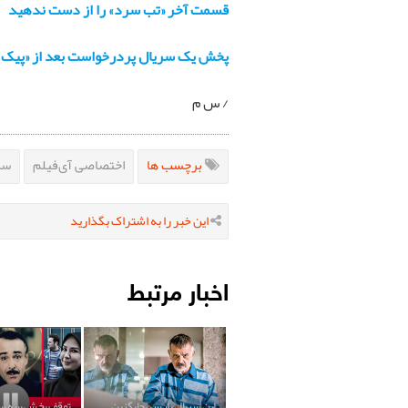
قسمت آخر «تب سرد» را از دست ندهید
پخش یک سریال پردرخواست بعد از «پیک
/ س م
برچسب ها
اختصاصی آی‌فیلم
سر
این خبر را به اشتراک بگذارید
اخبار مرتبط
این سریال پلیسی جایگزین
توقف پخش سه سری