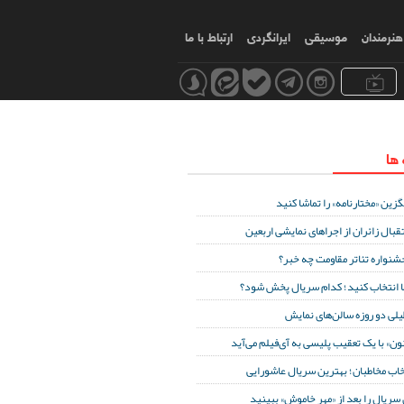
هنرمندان
موسیقی
ایرانگردی
ارتباط با ما
 ها
گزین «مختارنامه» را تماشا کنید
قبال زائران از اجراهای نمایشی اربعین
جشنواره تئاتر مقاومت چه خبر؟
 انتخاب کنید؛ کدام سریال پخش شود؟
یلی دو روزه سالن‌های نمایش
نون» با یک تعقیب پلیسی به آی‌فیلم می‌آید
خاب مخاطبان؛ بهترین سریال عاشورایی
 سریال را بعد از «مهر خاموش» ببینید