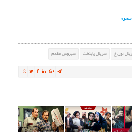
 سحر»
یال نون خ
سریال پایتخت
سیروس مقدم
ال از شبکه
دیدگاه جدید آی‌فیلم فارسی
اختصاصی: «قاب خاطره» برای