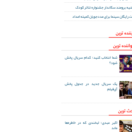
یه برومند سکاندار جشنواره تئاتر کودک
ت رایگان سینما برای مددجویان کمیته امداد
ننده ترین
اننده ترین
شما انتخاب کنید؛ کدام سریال پخش
شود؟
یک سریال جدید در جدول پخش
آی‌فیلم
حث ترین
اکبر عبدی؛ لبخندی که در خاطره‌ها
ماند