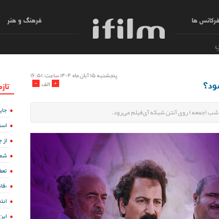
رکانس ها
فرهنگ و هنر
پنجشنبه ۱۵ آبان ماه ۱۴۰۴ ساعت: ۱۶:۵۱
ود؟
-
+
الف
تازه
جای
است
از 
شما
تعط
«قا
انت
این