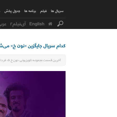
سریال ها
فیلم
برنامه ها
جدول پخش
ف
English
آی‌فیلم۲
عربي
کدام سریال جایگزین «نون خ» می‌ش
آخرین قسمت مجموعه تلویزیونی «نون خ ۵» فردا شب (جمعه) روی آنتن شبکه آی‌فیلم می‌رود.