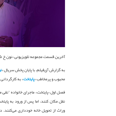
آخرین قسمت مجموعه تلویزیونی «نون خ ۵» فردا شب (جمعه) روی آنتن شبکه آی‌فیلم می‌رود.
به گزارش آی‌فیلم، با پایان پخش سریال «
نو
محبوب و پرمخاطب «
پایتخت
» به کارگردانی
فصل اول «پایتخت» ماجرای خانواده "نقی معم
نقل مکان کنند، اما پس از ورود به پایتخت
وراث از تحویل خانه خودداری می‌کنند. در