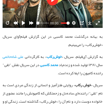
Play
00:00
Restart
Rewind
Play
Forward
Settings
PIP
Download
Ente
10s
10s
fulls
به بهانه درگذشت محمد کاسبی در این گزارش فیلم‌آوای سریال
«خوش‌رکاب» را می‌بینیم.
به گزارش آی‌فیلم، سریال «
خوش‌رکاب
» به کارگردانی
علی شاه‌حاتمی
سال ۱۳۸۱ تولید شده و زنده‌یاد
محمد کاسبی
در این سریال نقش "تقی"
راننده کامیون را ایفا کرده است.
سریال «
خوش‌ رکاب
» روایتی طنزآمیز و انسانی از زندگی مردی است به
نام "تقی"؛ راننده‌ای ساده‌دل و زحمتکش که کامیونش را مانند عضوی از
خانواده دوست دارد و نام آن را «خوش‌ رکاب» گذاشته است. زندگی او و