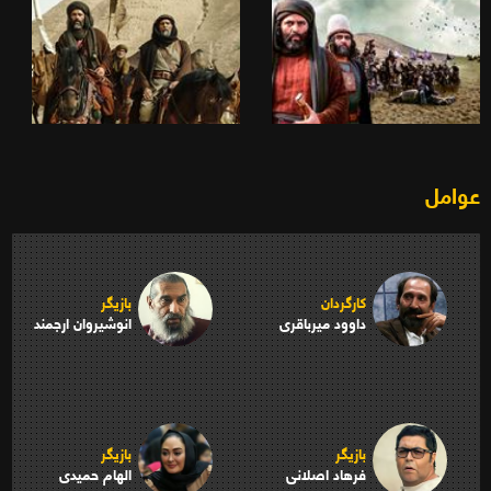
عوامل
کارگردان
بازیگر
داوود میرباقری
انوشیروان ارجمند
بازیگر
بازیگر
فرهاد اصلانی
الهام حمیدی