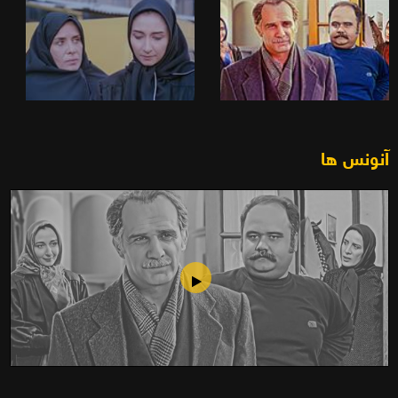
آنونس ها
غریبه (۱۳۶۶)