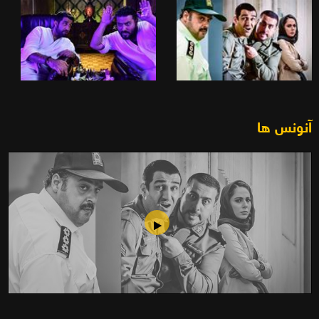
آنونس ها
لونه زنبور (۱۳۹۶)