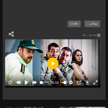
بیشتر...
نظرات
۱۴۰۰/۰۴/۲۸
Play
00:00
Restart
Rewind
Play
Forward
Settings
PIP
Download
Enter
10s
10s
fullscre