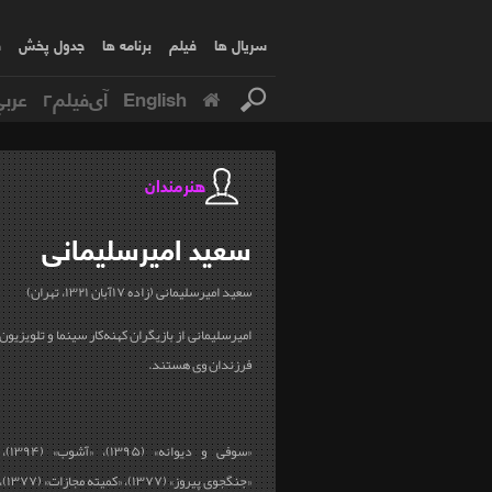
سریال ها
فیلم
برنامه ها
جدول پخش
ف
English
آی‌فیلم۲
عربي
هنرمندان
سعید
امیرسلیمانی
سعید امیرسلیمانی (زاده ۱۷آبان ۱۳۲۱، تهران)
امیرسلیمانی از بازیگران کهنه‌کار سینما و تلویزیو
فرزندان وی هستند.
«جنگجوی پیروز» (۱۳۷۷)، «کمیته مجازات» (۱۳۷۷)، «مهریه بی‌بی» (۱۳۷۳)،...