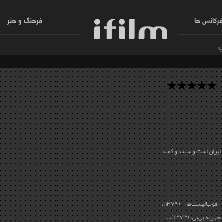
رکانس ها
فرهنگ و هنر
ن ایران است و سپند و کمند
«سوفی و دیوانه» (۱۳۹۵)، «آشوب» (۱۳۹۴)، «فوتبالیست‌ها» (۱۳۷۹)،