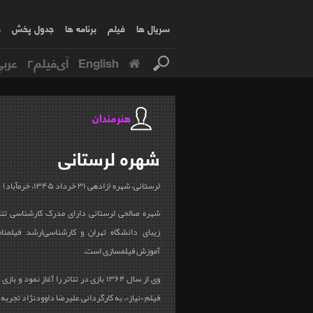
سریال ها
فیلم
برنامه ها
جدول پخش
ف
English
آی‌فیلم۲
عربي
هنرمندان
شهره
لرستانی
لرستانی، شهره (زاده‎ی ۳۱ خرداد ۱۳۴۵، خرم‎آباد)
زیبای دانشگاه تهران و کارشناسی‌ارشد فیلمنام
آموزش فیلمسازی است.
فیلم «نیاز»، به کارگردانی علی‎رضا داوودنژاد تجربه کرد. این هنرمند، با...