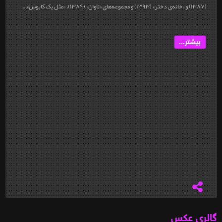
(۱۳۸۷) و «خانه‌ی دختر» (۱۳۹۳) و مجموعه‌های «تاوان» (۱۳۸۹)، «مثل یک کابوس»...
بیشتر...
گالری عکس