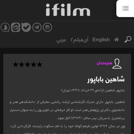
English
آی‌فیلم۲
عربي
هنرمندان
شاهین
باباپور
باباپور، شاهین (زاده‌ی ۲۹ خرداد ۱۳۴۸، تهران)
شاهین باباپور دارای مدرک کارشناسی ارشد رشته‎ی نمایش از دانشکده‎ی هنر و
دانشجوی دکترای پژوهش هنر است. او کار حرفه‌ای در تلویزیون را به عنوان دستیار
برنامه‌ریز، با سریال «پدر سالار» (۱۳۷۴) آغاز نمود.
وی در سال ۱۳۷۹ اولین فیلم کوتاه خود را با نام «سکوت زاینده» کارگردانی کرد.
باباپور، پس از آن موفق به ساخت فیلم‌هایی چون «حلقه‎های ازدواج» (۱۳۸۸) و «مجرد...