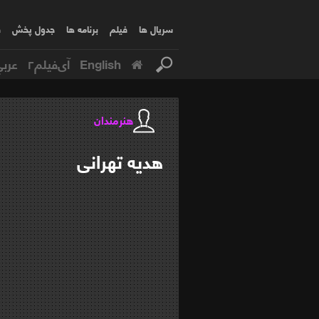
سریال ها
فیلم
برنامه ها
جدول پخش
ف
English
آی‌فیلم۲
عربي
هنرمندان
هدیه
تهرانی