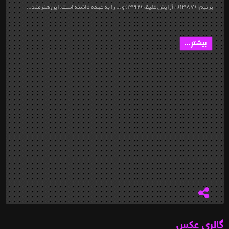
بزنیم» (۱۳۸۷)، «آرایش غلیظ» (۱۳۹۲) و ... را به عهده داشته است. این هنرمند...
بیشتر...
گالری عکس