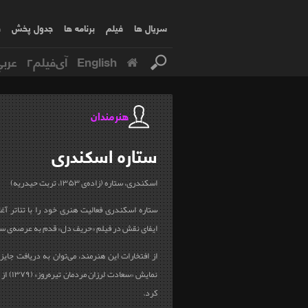
سریال ها
فیلم
برنامه ها
جدول پخش
ف
English
آی‌فیلم۲
عربي
هنرمندان
ستاره
اسکندری
اسکندری، ستاره (زاده‌ی ۱۳۵۳، تربت حیدریه)
ایفای نقش در فیلم «حریف دل» قدم به عرصه‌ی س
از افتخارات این هنرمند، می‌توان به دریافت جایزه
نمایش «سع
کرد.